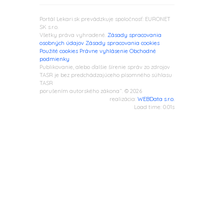
Portál Lekari.sk prevádzkuje spoločnosť: EURONET
SK s.r.o.
Všetky práva vyhradené.
Zásady spracovania
osobných údajov
Zásady spracovania cookies
Použité cookies
Právne vyhlásenie
Obchodné
podmienky
Publikovanie, alebo ďalšie šírenie správ zo zdrojov
TASR je bez predchádzajúceho písomného súhlasu
TASR
porušením autorského zákona“. © 2026
realizácia:
WEBData s.r.o.
Load time: 0.01s