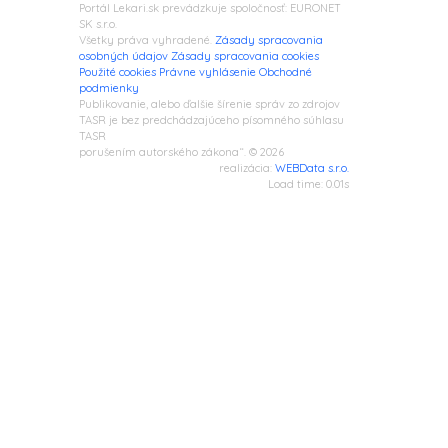
Portál Lekari.sk prevádzkuje spoločnosť: EURONET
SK s.r.o.
Všetky práva vyhradené.
Zásady spracovania
osobných údajov
Zásady spracovania cookies
Použité cookies
Právne vyhlásenie
Obchodné
podmienky
Publikovanie, alebo ďalšie šírenie správ zo zdrojov
TASR je bez predchádzajúceho písomného súhlasu
TASR
porušením autorského zákona“. © 2026
realizácia:
WEBData s.r.o.
Load time: 0.01s