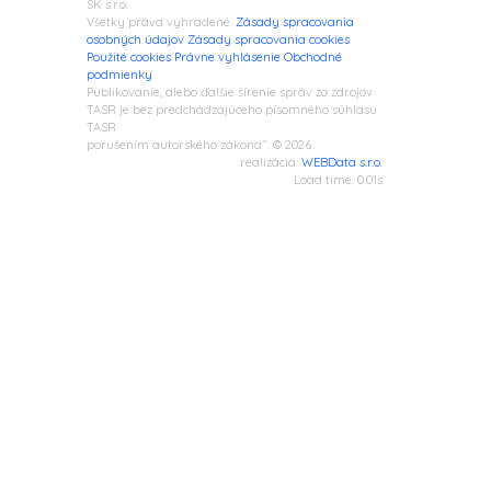
SK s.r.o.
Všetky práva vyhradené.
Zásady spracovania
osobných údajov
Zásady spracovania cookies
Použité cookies
Právne vyhlásenie
Obchodné
podmienky
Publikovanie, alebo ďalšie šírenie správ zo zdrojov
TASR je bez predchádzajúceho písomného súhlasu
TASR
porušením autorského zákona“. © 2026
realizácia:
WEBData s.r.o.
Load time: 0.01s